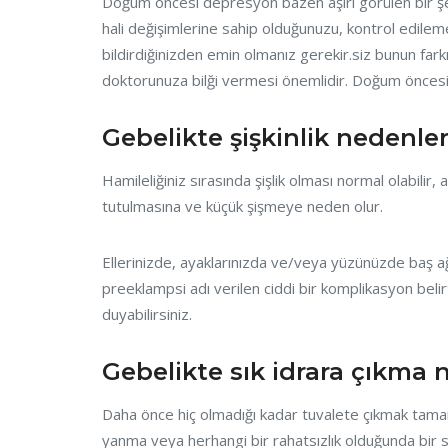
Doğum öncesi depresyon bazen aşırı görülen bir şey
hali değişimlerine sahip olduğunuzu, kontrol edile
bildirdiğinizden emin olmanız gerekir.siz bunun fark
doktorunuza bilği vermesi önemlidir. Doğum öncesi
Gebelikte şişkinlik nedenler
Hamileliğiniz sırasında şişlik olması normal olabilir,
tutulmasına ve küçük şişmeye neden olur.
Ellerinizde, ayaklarınızda ve/veya yüzünüzde baş ağ
preeklampsi adı verilen ciddi bir komplikasyon belir
duyabilirsiniz.
Gebelikte sık idrara çıkma 
Daha önce hiç olmadığı kadar tuvalete çıkmak tamam
yanma veya herhangi bir rahatsızlık olduğunda bir so