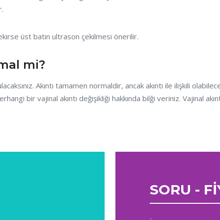
r.
rekirse üst batın ultrason çekilmesi önerilir.
rmal mi?
ulacaksınız. Akıntı tamamen normaldir, ancak akıntı ile ilişkili olabil
gi bir vajinal akıntı değişikliği hakkında bilği veriniz. Vajinal akın
SORU - F