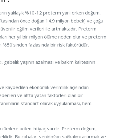
arın yaklaşık %10-12 preterm yani erken doğum,
aftasından önce doğan 14.9 milyon bebek) ve çoğu
enilir eğilim verileri ile artmaktadır. Preterm
rı her yıl bir milyon ölüme neden olur ve preterm
%50'sinden fazlasında bir risk faktörüdür.
, gebelik yaşının azalması ve bakım kalitesinin
ve kaybedilen ekonomik verimlilik açısından
enleri ve altta yatan faktörleri olan bir
 tanımların standart olarak uygulanması, hem
zümlere acilen ihtiyaç vardır. Preterm doğum,
eklidir. Bu çabalar, yenidoğan sağkalımı artırmak ve