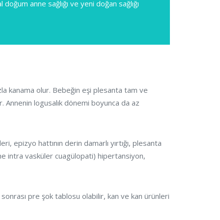
l doğum anne sağlığı ve yeni doğan sağlığı
zla kanama olur. Bebeğin eşi plesanta tam ve
ir. Annenin logusalık dönemi boyunca da az
ri, epizyo hattının derin damarlı yırtığı, plesanta
e intra vasküler cuagülopati) hipertansiyon,
sonrası pre şok tablosu olabilir, kan ve kan ürünleri