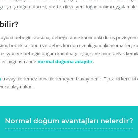
n gelişmiş doğum öncesi, obstetrik ve yenidoğan bakımı uygulamak 
ilir?
k boyuna bebeğin kilosuna, bebeğin anne karnındaki duruş pozisyo
eşimi, bebek kordonu ve bebek kordon uzunluğundaki anomaliler,
zisyon ve bebeğin doğum kanalına giriş açısı ve anne pelvik kemik
reler uygunsa anne
normal doğuma adaydır.
m
travayı ilerlemez buna ilerlemeyen travay denir. Tıpta iki kere ik
onuca ulaşmaktır.
Normal doğum avantajları nelerdir?