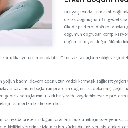
Dünya çapında, tüm canlı doğuml
olarak doğmuştur (37. gebelik h
ülkede preterm doğum oranları güv
doğumun doğrudan komplikasyonla
doğum tüm yenidoğan ölümlerinin 
 komplikasyona neden olabilir. Olumsuz sonuçların sıklığı ve şiddeti
 yoğun bakım, devam eden uzun vadeli karmaşık sağlık ihtiyaçları 
ayıcı tarafından başlatılan preterm doğumlara bölünmüş çeşitli ned
gebelik sonuçlarının tutarlı bir şekilde kaydedilmesi ve preterm
mek için tüm ortamlarda önemlidir.
dünyada preterm doğum oranlarını azaltmak için özel yenilikçi çö
tkinliğini yeterince izlemek için güçlendirilmiş veri sistemleri ger