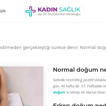
ğlık
eden gerçekleştiği sürece denir. Normal doğum i
Normal doğum ne
Gebelik testi bhcg pozitif olduk
gün, 40 hafta dır. 37. Haftadan
doğum
‘a sebep ne olursa olsun
Erken doğum ned