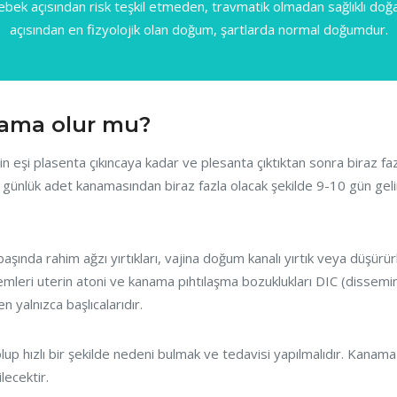
ebek açısından risk teşkil etmeden, travmatik olmadan sağlıklı doğa
açısından en fizyolojik olan doğum, şartlarda normal doğumdur.
ama olur mu?
 eşi plasenta çıkıncaya kadar ve plesanta çıktıktan sonra biraz fa
 günlük adet kanamasından biraz fazla olacak şekilde 9-10 gün gel
ında rahim ağzı yırtıkları, vajina doğum kanalı yırtık veya düşürürle
mleri uterin atoni ve kanama pıhtılaşma bozuklukları DIC (dissemin
 yalnızca başlıcalarıdır.
p hızlı bir şekilde nedeni bulmak ve tedavisi yapılmalıdır. Kanama 
lecektir.