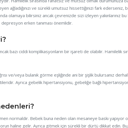
dir. Hamilelik sırasında rahatsız ve mutsuz olmak durumunuza bağl
meyen ağladığınızı ve sürekli umutsuz hissettiğinizi fark ederseni
ında olamaya bilirsiniz ancak çevrenizde sizi izleyen yakınlarınız b
 depresyon erken tanıması önemlidir.
i?
 ancak bazı ciddi komplikasyonların bir işareti de olabilir. Hamilelik 
rısı ve/veya bulanık görme eşliğinde ani bir şişlik bulursanız derh
tileridir. Ayrıca gebelik hipertansiyonu, gebeliğe bağlı hipertansiy
nedenleri?
en normaldir. Bebek buna neden olan mesaneye baskı yapıyor olabil
run haline gelir. Ayrıca gitmek için sürekli bir dürtü dikkat edin. B