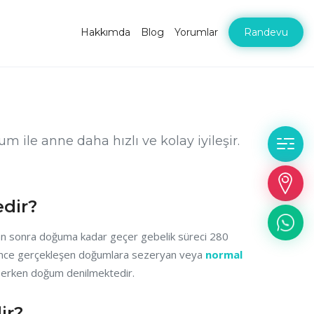
Hakkımda
Blog
Yorumlar
Randevu
le anne daha hızlı ve kolay iyileşir.
R
İl
dir?
W
tan sonra doğuma kadar geçer gebelik süreci 280
 önce gerçekleşen doğumlara sezeryan veya
normal
 erken doğum denilmektedir.
ir?