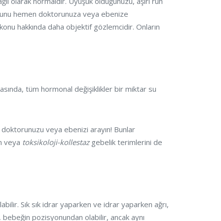
ı olarak normaldir. Uyuşuk olduğunuzu, aşırı ruh
z, bunu hemen doktorunuza veya ebenize
u konu hakkında daha objektif gözlemcidir. Onların
sırasında, tüm hormonal değişiklikler bir miktar su
al doktorunuzu veya ebenizi arayın! Bunlar
on veya
toksikoloji-kollestaz
gebelik terimlerini de
ir. Sık sık idrar yaparken ve idrar yaparken ağrı,
u, bebeğin pozisyonundan olabilir, ancak aynı