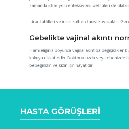
zamanda idrar yolu enfeksiyonu belirtileri de olabili
İdrar tahlilleri ve idrar kültürü tanıyı koyacaktır. Ge
Gebelikte vajinal akıntı no
Hamileliğiniz boyunca vajinal akıntıda değişiklikler b
kokuya dikkat edin. Doktorunuzda veya ebenizde herhan
bebeğinizin ve sizin için hayatidir.
HASTA GÖRÜŞLERİ