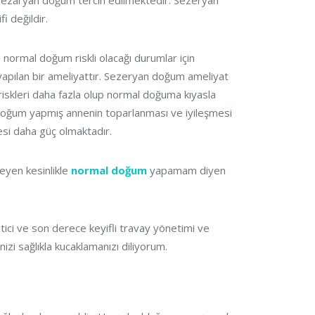
n sezaryan doğum tercih edilmektedir. Sezeryan
 değildir.
ormal doğum riskli olacağı durumlar için
n yapılan bir ameliyattır. Sezeryan doğum ameliyat
iskleri daha fazla olup normal doğuma kıyasla
doğum yapmış annenin toparlanması ve iyileşmesi
si daha güç olmaktadır.
eyen kesinlikle
normal doğum
yapamam diyen
ci ve son derece keyifli travay yönetimi ve
nizi sağlıkla kucaklamanızı diliyorum.